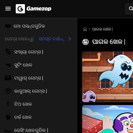
❤️
ମୋ ପସନ୍ଦଗୁଡିକ
ପାଗଳ ଖେଳ |
ଗେମ୍ସ ଖେଳନ୍ତୁ
ସମସ୍ତ ଦର୍ଶାନ୍ତୁ
ପାଗଳ ଖେଳ |
🤪
🔢
ସଂଖ୍ୟା ଗେମ୍ସ |
🔫
ସୁଟିଂ ଖେଳ
🏰
ଟାୱାର୍ ଗେମ୍ସ |
😎
କାଜୁଆଲ୍ ଗେମ୍ସ |
💄
ଝିଅ ଖେଳ
🧠
ତର୍କ ଖେଳ
🏎️
ରେସିଂ ଖେଳଗୁଡିକ |