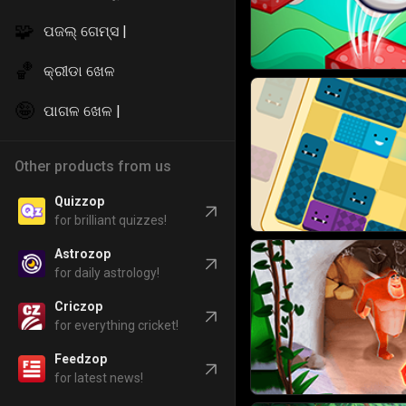
🧩
ପଜଲ୍ ଗେମ୍ସ |
🏀
କ୍ରୀଡା ଖେଳ
🤪
ପାଗଳ ଖେଳ |
Other products from us
Quizzop
for brilliant quizzes!
Astrozop
for daily astrology!
Criczop
for everything cricket!
Feedzop
for latest news!