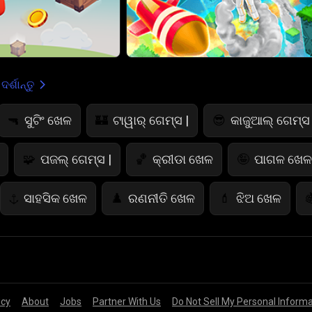
ର୍ଶାନ୍ତୁ
ସୁଟିଂ ଖେଳ
ଟାୱାର୍ ଗେମ୍ସ |
କାଜୁଆଲ୍ ଗେମ୍ସ 
🔫
🏰
😎
ପଜଲ୍ ଗେମ୍ସ |
କ୍ରୀଡା ଖେଳ
ପାଗଳ ଖେଳ 
🧩
🏀
🤪
ସାହସିକ ଖେଳ
ରଣନୀତି ଖେଳ
ଝିଅ ଖେଳ
⚓
♟️
💄

ରଙ୍ଗ ଖେଳ
ଭୟାନକ ଖେଳ
କାର୍ଡ ଖେଳ
🎨
👻
♠️

ପଶୁ ସମ୍ବନ୍ଧୀୟ ଖେଳ
ଫୁଟବଲ୍ ଗେମ୍ସ
🐴
⚽
icy
About
Jobs
Partner With Us
Do Not Sell My Personal Inform