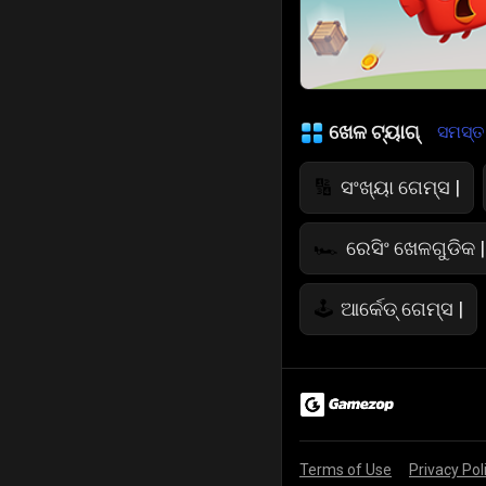
ଖେଳ ଟ୍ୟାଗ୍
ସମସ୍ତ ଦ
ସଂଖ୍ୟା ଗେମ୍ସ |
🔢
ରେସିଂ ଖେଳଗୁଡିକ |
🏎️
ଆର୍କେଡ୍ ଗେମ୍ସ |
🕹️
ଜମ୍ପ୍ ଖେଳଗୁଡିକ
🤸
ଉଡ଼ୁଥିବା ଖେଳ
🚁
Terms of Use
Privacy Pol