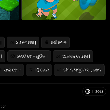
|
3D ଗେମ୍ସ |
ତର୍କ ଖେଳ
🧊
🧠
|
ବୋର୍ଡ ଖେଳଗୁଡିକ |
ଆକ୍ସନ୍ ଗେମ୍ସ |
🎲
⚔️
ଫଳ ଖେଳ
IQ ଖେଳ
ଜୀବନ ସିମୁଲେସନ୍ ଖେଳ

💡
🌱
ପୋଲିସ୍ ଖେଳ
ଗଣିତ ଖେଳ
ଖାଦ୍ୟ ଖେଳ

🧮
🍕
|
ଓଡିଆ
ation