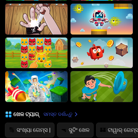
ଖେଳ ଟ୍ୟାଗ୍
ସମସ୍ତ ଦର୍ଶାନ୍ତୁ
ସଂଖ୍ୟା ଗେମ୍ସ |
ସୁଟିଂ ଖେଳ
ଟାୱାର୍ ଗେମ୍ସ
🔢
🔫
🏰