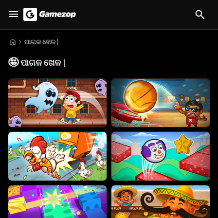
ପାଗଳ ଖେଳ |
🤪
ପାଗଳ ଖେଳ |