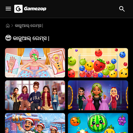
କାଜୁଆଲ୍ ଗେମ୍ସ |
😎
କାଜୁଆଲ୍ ଗେମ୍ସ |