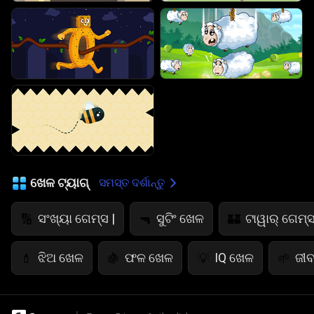
ଖେଳ ଟ୍ୟାଗ୍
ସମସ୍ତ ଦର୍ଶାନ୍ତୁ
ସଂଖ୍ୟା ଗେମ୍ସ |
ସୁଟିଂ ଖେଳ
ଟାୱାର୍ ଗେମ୍ସ
🔢
🔫
🏰
ଝିଅ ଖେଳ
ଫଳ ଖେଳ
IQ ଖେଳ
ଜୀବ
💄
🍇
💡
🌱