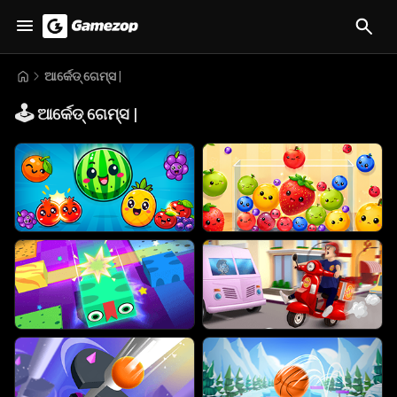
ଆର୍କେଡ୍ ଗେମ୍ସ |
🕹️
ଆର୍କେଡ୍ ଗେମ୍ସ |