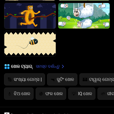
ଖେଳ ଟ୍ୟାଗ୍
ସମସ୍ତ ଦର୍ଶାନ୍ତୁ
ସଂଖ୍ୟା ଗେମ୍ସ |
ସୁଟିଂ ଖେଳ
ଟାୱାର୍ ଗେମ୍ସ
🔢
🔫
🏰
ଝିଅ ଖେଳ
ଫଳ ଖେଳ
IQ ଖେଳ
ଜୀବ
💄
🍇
💡
🌱