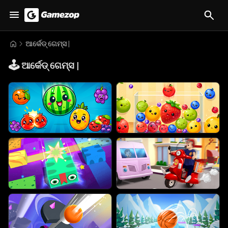
ଆର୍କେଡ୍ ଗେମ୍ସ |
🕹️
ଆର୍କେଡ୍ ଗେମ୍ସ |