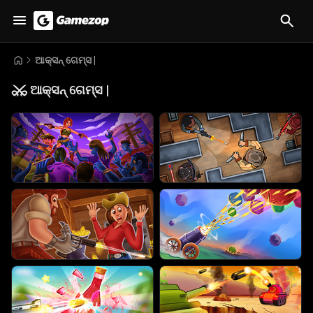
ଆକ୍ସନ୍ ଗେମ୍ସ |
⚔️
ଆକ୍ସନ୍ ଗେମ୍ସ |