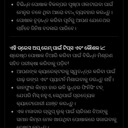
ବିଭିନ୍ନ ପୋଷାକ ବିକଳ୍ପର ପୃଷ୍ଠା ଓଲଟାଇବା ପାଇଁ
ମେନୁର ତଳେ ଥିବା ଆରୋ ବଟନ୍ ବ୍ୟବହାର କରନ୍ତୁ।
ପୋଷାକ ଚୂଡ଼ାନ୍ତ କରିବା ପୂର୍ବରୁ ଆପଣ ଯେତେଥର
ଚାହିଁବେ ଜିନିଷ ବଦଳାଇ ପାରିବେ।
ଏହି ଡ୍ରେସ ଅପ୍ ଗେମ୍ ପାଇଁ ଟିପ୍ସ ଏବଂ କୌଶଳ
📈
ଶ୍ରେଷ୍ଠ ପୋଷାକ ତିଆରି କରିବା ପାଇଁ ବିଭିନ୍ନ ମିଶ୍ରଣ
ସହିତ ପରୀକ୍ଷା କରିବାକୁ ପଡ଼ିବ!
ଆପଣଙ୍କ କ୍ୟାରେକ୍ଟରକୁ ସ୍ୱତନ୍ତ୍ର କରିବା ପାଇଁ
ଗାଢ଼ ରଙ୍ଗ ଏବଂ ପ୍ୟାଟର୍ନ ମିଶାଇବାକୁ ଡରନ୍ତୁ ନାହିଁ।
କାନଫୁଲ କିମ୍ବା ହାର ଭଳି ସୁନ୍ଦର ଫିନିସିଂ ଟଚ୍
ଯେପରି ମିସ୍ ନହୁଏ, ସେଥିପାଇଁ ପ୍ରତ୍ୟେକ
କ୍ୟାଟେଗୋରୀ ଯାଞ୍ଚ କରନ୍ତୁ।
ଏକ ମଜାଦାର ଗ୍ରୁପ୍ ଲୁକ୍ ପାଇଁ ଚାରିଜଣ ଝିଅଙ୍କୁ
ସମାନ କିମ୍ବା ମେଳ ଖାଉଥିବା ପୋଷାକରେ ସଜାଇବାକୁ
ଚେଷ୍ଟା କରନ୍ତୁ।