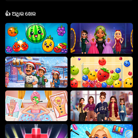
👍
ଅଧିକ ଖେଳ