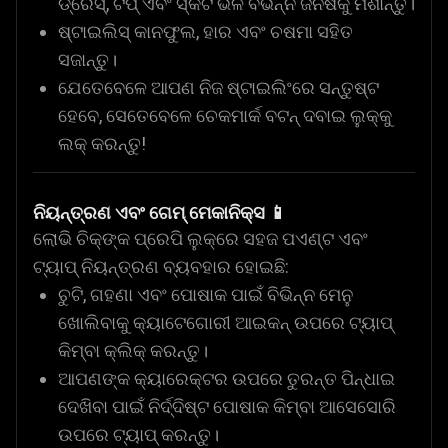
ଡ୍ରେସ୍, ଟପ୍ ଏବଂ ସ୍କର୍ଟ ଭଳି ବିଭିନ୍ନ ଜିନିଷକୁ ମିଶାନ୍ତୁ।
ଷ୍ଟାଇଲିସ୍ କାନଫୁଲ, ହାର ଏବଂ ଚଷମା ସହିତ
ସଜାନ୍ତୁ।
ଯେତେବେଳେ ଆପଣ ନିଜ ଷ୍ଟାଇଲିଂରେ ସନ୍ତୁଷ୍ଟ
ହେବେ, ସେତେବେଳେ ଚେକମାର୍କ ବଟନ୍ ଦବାଇ ଲୁକ୍‌କୁ
ଲକ୍ କରନ୍ତୁ!
ନିୟନ୍ତ୍ରଣ ଏବଂ ଗେମ୍ ମେକାନିକ୍ସ
📱
ଲୋଭି ଚିକ୍‌ଙ୍କ ପ୍ରେପି ଲୁକ୍‌ରେ ସହଜ ପଏଣ୍ଟ ଏବଂ
ଟ୍ୟାପ୍ ନିୟନ୍ତ୍ରଣ ବ୍ୟବହାର ହୋଇଛି:
ଚୁଟି, ଗହଣା ଏବଂ ପୋଷାକ ପାଇଁ ବିଭିନ୍ନ ମେନୁ
ଖୋଲିବାକୁ କ୍ୟାଟେଗୋରୀ ଆଇକନ୍ ଉପରେ ଟ୍ୟାପ୍
କିମ୍ବା କ୍ଲିକ୍ କରନ୍ତୁ।
ଆପଣଙ୍କ କ୍ୟାରେକ୍ଟର ଉପରେ ତୁରନ୍ତ ପିନ୍ଧାଇ
ଦେଖିବା ପାଇଁ ନିର୍ଦ୍ଦିଷ୍ଟ ପୋଷାକ କିମ୍ବା ଆସେସୋରି
ଉପରେ ଟ୍ୟାପ୍ କରନ୍ତୁ।