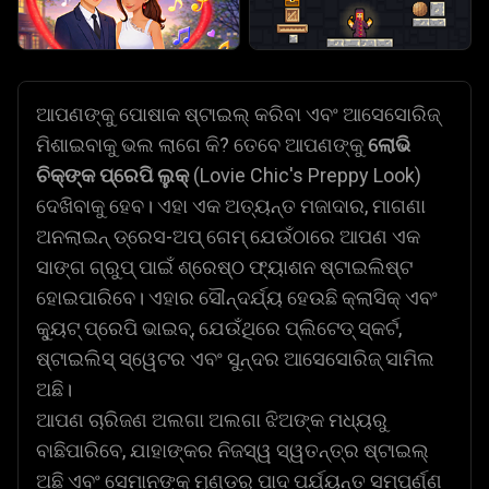
ଆପଣଙ୍କୁ ପୋଷାକ ଷ୍ଟାଇଲ୍ କରିବା ଏବଂ ଆସେସୋରିଜ୍
ମିଶାଇବାକୁ ଭଲ ଲାଗେ କି? ତେବେ ଆପଣଙ୍କୁ
ଲୋଭି
ଚିକ୍‌ଙ୍କ ପ୍ରେପି ଲୁକ୍
(Lovie Chic's Preppy Look)
ଦେଖିବାକୁ ହେବ। ଏହା ଏକ ଅତ୍ୟନ୍ତ ମଜାଦାର, ମାଗଣା
ଅନଲାଇନ୍ ଡ୍ରେସ-ଅପ୍ ଗେମ୍ ଯେଉଁଠାରେ ଆପଣ ଏକ
ସାଙ୍ଗ ଗ୍ରୁପ୍ ପାଇଁ ଶ୍ରେଷ୍ଠ ଫ୍ୟାଶନ ଷ୍ଟାଇଲିଷ୍ଟ
ହୋଇପାରିବେ। ଏହାର ସୌନ୍ଦର୍ଯ୍ୟ ହେଉଛି କ୍ଲାସିକ୍ ଏବଂ
କ୍ୟୁଟ୍ ପ୍ରେପି ଭାଇବ୍, ଯେଉଁଥିରେ ପ୍ଲିଟେଡ୍ ସ୍କର୍ଟ,
ଷ୍ଟାଇଲିସ୍ ସ୍ୱେଟର ଏବଂ ସୁନ୍ଦର ଆସେସୋରିଜ୍ ସାମିଲ
ଅଛି।
ଆପଣ ଚାରିଜଣ ଅଲଗା ଅଲଗା ଝିଅଙ୍କ ମଧ୍ୟରୁ
ବାଛିପାରିବେ, ଯାହାଙ୍କର ନିଜସ୍ୱ ସ୍ୱତନ୍ତ୍ର ଷ୍ଟାଇଲ୍
ଅଛି ଏବଂ ସେମାନଙ୍କୁ ମୁଣ୍ଡରୁ ପାଦ ପର୍ଯ୍ୟନ୍ତ ସମ୍ପୂର୍ଣ୍ଣ