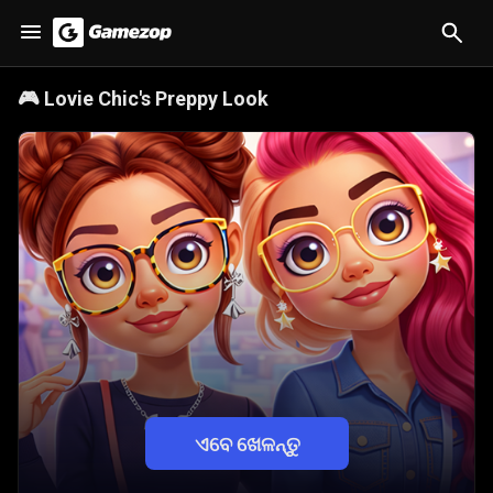
🎮
Lovie Chic's Preppy Look
ଏବେ ଖେଳନ୍ତୁ