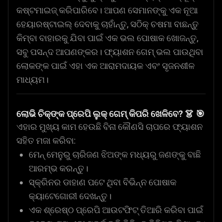
କଷ୍ଟମାଇଜ୍ କରିପାରିବେ। ଆପଣ ସେମାନଙ୍କୁ ଏକ ନୂଆ
ହେୟାରଷ୍ଟାଇଲ୍ ଦେବାକୁ ଚାହାଁନ୍ତୁ, ସଠିକ୍ ଚଷମା ବାଛନ୍ତୁ
କିମ୍ବା ବାହାରକୁ ଯିବା ପାଇଁ ଏକ ଭଲ ପୋଷାକ ଖୋଜନ୍ତୁ,
ସବୁ ପସନ୍ଦ ଆପଣଙ୍କର। ଫ୍ୟାଶନ ଗେମ୍ ଭଲ ପାଉଥିବା
ଲୋକଙ୍କ ପାଇଁ ଏହା ଏକ ଆରାମଦାୟକ ଏବଂ ସୃଜନଶୀଳ
ମାଧ୍ୟମ।
ଲୋଭି ଚିକ୍‌ଙ୍କ ପ୍ରେପି ଲୁକ୍ ଗେମ୍ କିପରି ଖେଳିବେ?
👗 🎯
ଏହାର ମୁଖ୍ୟ କାମ ହେଉଛି ବିନା କୌଣସି ଚାପରେ ଫ୍ୟାଶନ
ସହିତ ମଜା କରିବା:
ମେନ୍ ମେନୁରୁ ଚାରିଜଣ ଝିଅଙ୍କ ମଧ୍ୟରୁ ଜଣଙ୍କୁ ବାଛି
ଆରମ୍ଭ କରନ୍ତୁ।
ସ୍କ୍ରିନର ଡାହାଣ ପଟେ ଥିବା ବିଭିନ୍ନ ପୋଷାକ
କ୍ୟାଟେଗୋରୀ ଦେଖନ୍ତୁ।
ଏକ ଶ୍ରେଷ୍ଠ ପ୍ରେପି ଆଉଟଫିଟ୍ ତିଆରି କରିବା ପାଇଁ