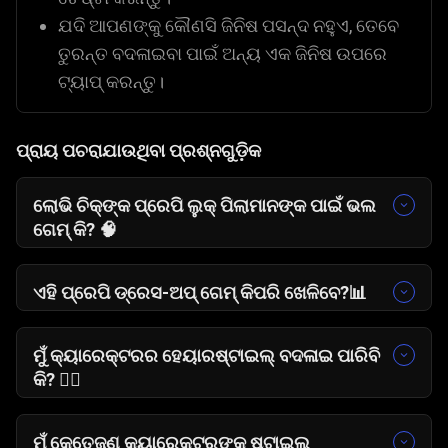
ଯଦି ଆପଣଙ୍କୁ କୌଣସି ଜିନିଷ ପସନ୍ଦ ନହୁଏ, ତେବେ
ତୁରନ୍ତ ବଦଳାଇବା ପାଇଁ ଅନ୍ୟ ଏକ ଜିନିଷ ଉପରେ
ଟ୍ୟାପ୍ କରନ୍ତୁ।
ପ୍ରାୟ ପଚରାଯାଉଥିବା ପ୍ରଶ୍ନଗୁଡ଼ିକ
ଲୋଭି ଚିକ୍‌ଙ୍କ ପ୍ରେପି ଲୁକ୍ ପିଲାମାନଙ୍କ ପାଇଁ ଭଲ
ଗେମ୍ କି?
🧠
ହଁ। ଏହା ଏକ ସମ୍ପୂର୍ଣ୍ଣ ସୁରକ୍ଷିତ, ସାଧାରଣ ଫ୍ୟାଶନ
ଗେମ୍ ଯାହା ଖେଳାଳିମାନଙ୍କୁ ସେମାନଙ୍କର ସୃଜନଶୀଳତା
ଏହି ପ୍ରେପି ଡ୍ରେସ-ଅପ୍ ଗେମ୍ କିପରି ଖେଳିବେ?📊
ଏବଂ ବ୍ୟକ୍ତିଗତ ଶୈଳୀ ଅନୁସନ୍ਧାନ କରିବାକୁ ସୁଯୋଗ
ଆପଣ ଏକ କ୍ୟାରେକ୍ଟର ବାଛନ୍ତି ଏବଂ ଏକ ସମ୍ପୂର୍ଣ୍ଣ
ଦିଏ।
କଷ୍ଟମାଇଜ୍ ଆଉଟଫିଟ୍ ତିଆରି କରିବା ପାଇଁ ବିଭିନ୍ନ
ମୁଁ କ୍ୟାରେକ୍ଟରର ହେୟାରଷ୍ଟାଇଲ୍ ବଦଳାଇ ପାରିବି
ପୋଷାକ ଏବଂ ଆସେସୋରି ମେନୁ ମାଧ୍ୟମରେ ଟ୍ୟାପ୍
କି?
💇‍♀️
କରନ୍ତି।
ନିଶ୍ଚୟ! ସେମାନଙ୍କର ଲୁକ୍ ସମ୍ପୂର୍ଣ୍ଣ ବଦଳାଇବା ପାଇଁ
ଆପଣ ଡ୍ରେସ୍, ଗହଣା ଏବଂ ଚଷମା ସହିତ
ମୁଁ କେତେଜଣ କ୍ୟାରେକ୍ଟରଙ୍କୁ ଷ୍ଟାଇଲ୍