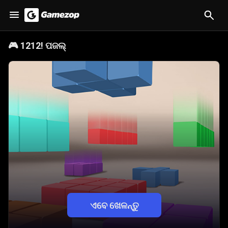
🎮
1212! ପଜଲ୍
ଏବେ ଖେଳନ୍ତୁ