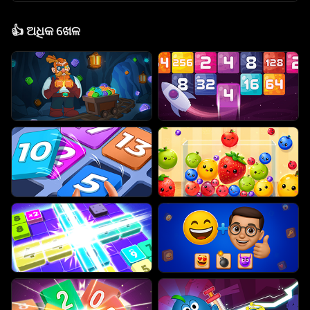
👍
ଅଧିକ ଖେଳ