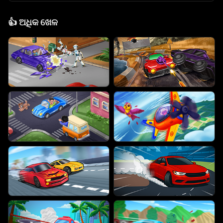
👍
ଅଧିକ ଖେଳ