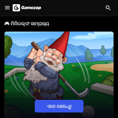
🎮
ମିନିଗଲ୍ଫ ସାମ୍ରାଜ୍ୟ
ଏବେ ଖେଳନ୍ତୁ