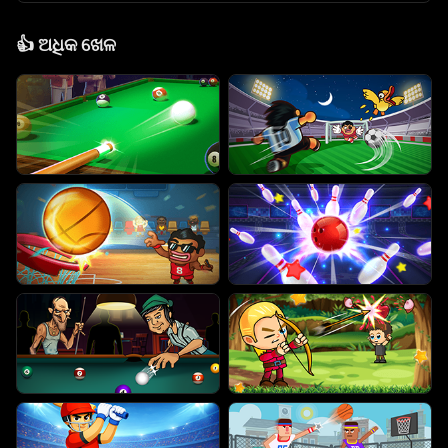
👍
ଅଧିକ ଖେଳ