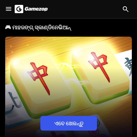
🎮
ମାହଜଙ୍ଗ୍ ସ୍କାଣ୍ଡିନେଭିଆନ୍
ଏବେ ଖେଳନ୍ତୁ