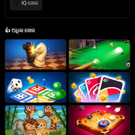
IQ ଖେଳ
💡
👍
ଅଧିକ ଖେଳ