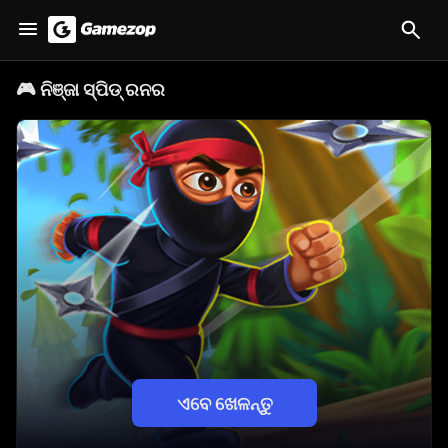
🎮
ନିଞ୍ଜା ସ୍ପିଡ୍ ରନର
ଏବେ ଖେଳନ୍ତୁ