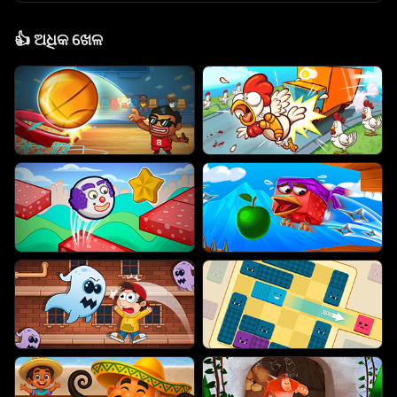
👍
ଅଧିକ ଖେଳ