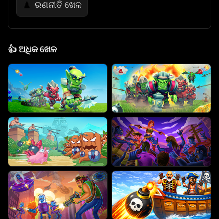
ରଣନୀତି ଖେଳ
♟️
👍
ଅଧିକ ଖେଳ