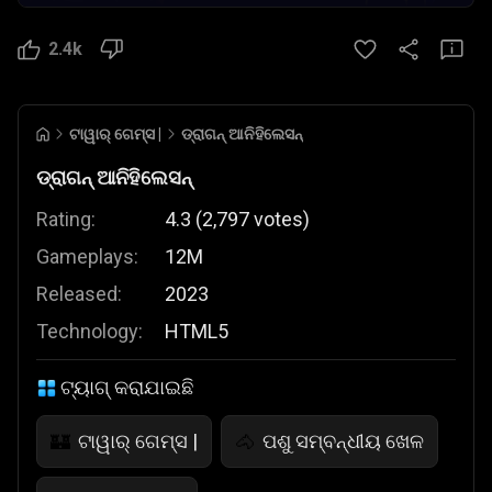
2.4k
ଟାୱାର୍ ଗେମ୍ସ |
ଡ୍ରାଗନ୍ ଆନିହିଲେସନ୍
ଡ୍ରାଗନ୍ ଆନିହିଲେସନ୍
Rating:
4.3
(
2,797
votes
)
Gameplays:
12M
Released:
2023
Technology:
HTML5
ଟ୍ୟାଗ୍ କରାଯାଇଛି
ଟାୱାର୍ ଗେମ୍ସ |
ପଶୁ ସମ୍ବନ୍ଧୀୟ ଖେଳ
🏰
🐴