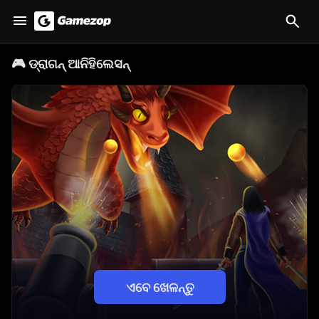
🎮
ଡ୍ରାଗନ୍ ଆନିହିଲେସନ୍
ଏବେ ଖେଳନ୍ତୁ