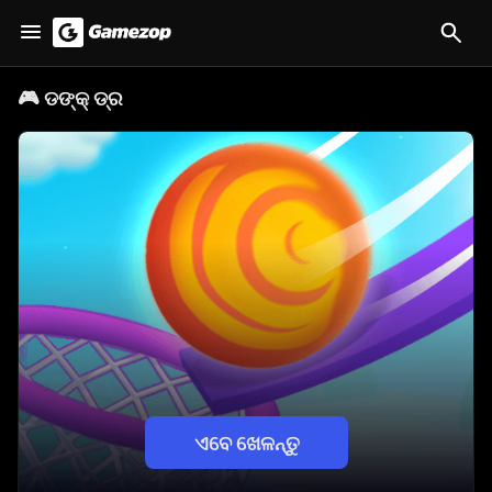
🎮
ଡଙ୍କ୍ ଡ୍ର
ଏବେ ଖେଳନ୍ତୁ