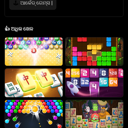
ଆର୍କେଡ୍ ଗେମ୍ସ |
🕹️
👍
ଅଧିକ ଖେଳ