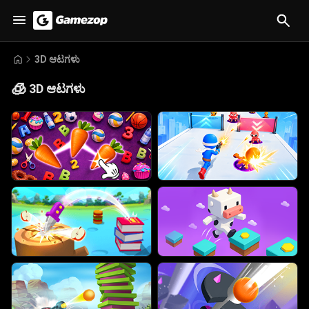
3D ಆಟಗಳು
🧊
3D ಆಟಗಳು