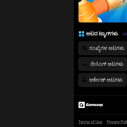
ಆಟದ ಟ್ಯಾಗ್‌ಗಳು
ಎಲ
ಸಂಖ್ಯೆಗಳ ಆಟಗಳು
🔢
ರೇಸಿಂಗ್ ಆಟಗಳು
🏎️
ಆರ್ಕೇಡ್ ಆಟಗಳು
🕹️
ಜೀವನ ಸಿಮ್ಯುಲೇಶ
🌱
ಪೊಲೀಸ್ ಆಟಗಳು
👮
Terms of Use
Privacy Pol