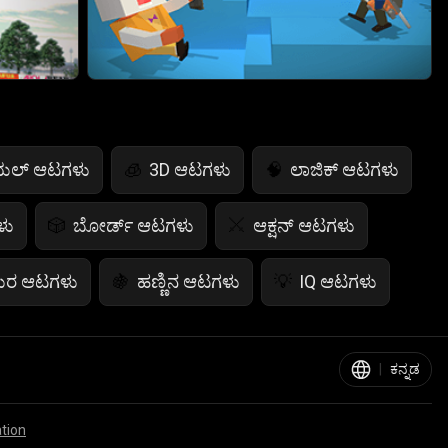
ುಯಲ್ ಆಟಗಳು
3D ಆಟಗಳು
ಲಾಜಿಕ್ ಆಟಗಳು
🧊
🧠
ಳು
ಬೋರ್ಡ್ ಆಟಗಳು
ಆಕ್ಷನ್ ಆಟಗಳು
🎲
⚔️
ಯರ ಆಟಗಳು
ಹಣ್ಣಿನ ಆಟಗಳು
IQ ಆಟಗಳು
🍇
💡
ಭಯಾನಕ ಆಟಗಳು
ಕಾರ್ಡ್ ಆಟಗಳು

♠️
|
ಕನ್ನಡ
್ ಗೇಮ್ಸ್
ಪ್ರಾಣಿಗಳ ಆಟಗಳು
ಸಾಕರ್ ಆಟಗಳು
🐴
⚽
ation