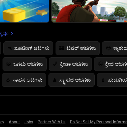
್ಲವೂ
ಶೂಟಿಂಗ್ ಆಟಗಳು
ಟವರ್ ಆಟಗಳು
ಕ್ಯಾಶ
🔫
🏰
😎
ಒಗಟು ಆಟಗಳು
ಕ್ರೀಡಾ ಆಟಗಳು
ಕ್ರೇಜಿ ಆಟಗ
🧩
🏀
🤪
ಸಾಹಸ ಆಟಗಳು
ಸ್ಟ್ರಾಟಜಿ ಆಟಗಳು
ಹುಡುಗಿ
⚓
♟️
💄
ನ್ ಆಟಗಳು
ಜಂಪ್ ಗೇಮ್‌ಗಳು
ಬಣ್ಣದ ಆಟಗಳು
🤸
🎨

ಗಣಿತ ಆಟಗಳು
ಆಹಾರದ ಆಟಗಳು
ಫ್ಲೈಯಿಂಗ
🧮
🍕
🚁
icy
About
Jobs
Partner With Us
Do Not Sell My Personal Inform