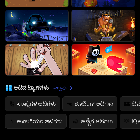
ಆಟದ ಟ್ಯಾಗ್‌ಗಳು
ಎಲ್ಲವೂ
ಸಂಖ್ಯೆಗಳ ಆಟಗಳು
ಶೂಟಿಂಗ್ ಆಟಗಳು
ಟವ
🔢
🔫
🏰
ಹುಡುಗಿಯರ ಆಟಗಳು
ಹಣ್ಣಿನ ಆಟಗಳು
IQ
💄
🍇
💡