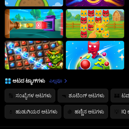
ಆಟದ ಟ್ಯಾಗ್‌ಗಳು
ಎಲ್ಲವೂ
ಸಂಖ್ಯೆಗಳ ಆಟಗಳು
ಶೂಟಿಂಗ್ ಆಟಗಳು
ಟವ
🔢
🔫
🏰
ಹುಡುಗಿಯರ ಆಟಗಳು
ಹಣ್ಣಿನ ಆಟಗಳು
IQ
💄
🍇
💡