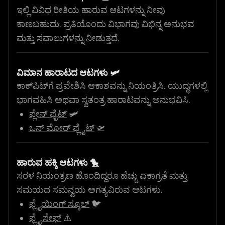
ಇಲ್ಲಿ ವಿವಿಧ ರೀತಿಯ ಹಾರುವ ಆಟಗಳನ್ನು ನೀವು
ಕಾಣಬಹುದು. ಪ್ರತಿಯೊಂದು ವಿಭಾಗವು ವಿಭಿನ್ನ ಅನುಭವ
ಮತ್ತು ಸವಾಲುಗಳನ್ನು ನೀಡುತ್ತದೆ.
ವಿಮಾನ ಹಾರಾಟದ ಆಟಗಳು 🛩️
ಕಾಕ್‌ಪಿಟ್‌ಗೆ ಪ್ರವೇಶಿಸಿ ಆಕಾಶವನ್ನು ನಿಯಂತ್ರಿಸಿ. ಯುದ್ಧಗಳಲ್ಲಿ
ಭಾಗವಹಿಸಿ ಅಥವಾ ಸ್ವತಂತ್ರ ಹಾರಾಟವನ್ನು ಅನುಭವಿಸಿ.
ಪ್ಲೇನ್ ಫೈಟ್
🛩️
ಒನ್ ಮೋರ್ ಫ್ಲೈಟ್
🛫
ಹಾರುವ ಹಕ್ಕಿ ಆಟಗಳು 🐤
ಸರಳ ನಿಯಂತ್ರಣ ಹೊಂದಿದ್ದರೂ ಹೆಚ್ಚು ಏಕಾಗ್ರತೆ ಮತ್ತು
ಸಮಯದ ಸಮನ್ವಯ ಅಗತ್ಯವಿರುವ ಆಟಗಳು.
ಫ್ಲೈಯಿಂಗ್ ಸ್ಕೂಲ್
🐦
ಫ್ಲೈ ಸೇಫ್
⚠️