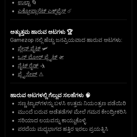
ಉಲ್ಟಾ
🌀
ಎಕ್ಸೋಪ್ಲಾನೆಟ್ ಎಕ್ಸ್‌ಪ್ರೆಸ್
☄️
ಅತ್ಯುತ್ತಮ ಹಾರುವ ಆಟಗಳು 🏆
Gamezop ನಲ್ಲಿ ಹೆಚ್ಚು ಜನಪ್ರಿಯವಾದ ಹಾರುವ ಆಟಗಳು:
ಪ್ಲೇನ್ ಫೈಟ್
🛩️
ಒನ್ ಮೋರ್ ಫ್ಲೈಟ್
🛫
ನೈಟ್ ರೈಡ್
🤺
ಫ್ಲೈ ಸೇಫ್
⚠️
ಹಾರುವ ಆಟಗಳಲ್ಲಿ ಗೆಲ್ಲುವ ಸಲಹೆಗಳು 🧠
ಸಣ್ಣ ಟ್ಯಾಪ್‌ಗಳನ್ನು ಬಳಸಿ ಉತ್ತಮ ನಿಯಂತ್ರಣ ಪಡೆಯಿರಿ
ಮುಂದೆ ಬರುವ ಅಡೆತಡೆಗಳ ಮೇಲೆ ಗಮನ ಕೇಂದ್ರೀಕರಿಸಿ
ಸರಿಯಾದ ಲಯವನ್ನು ಕಾಯ್ದುಕೊಳ್ಳಿ
ಪರದೆಯ ಮಧ್ಯಭಾಗದ ಹತ್ತಿರ ಇರಲು ಪ್ರಯತ್ನಿಸಿ