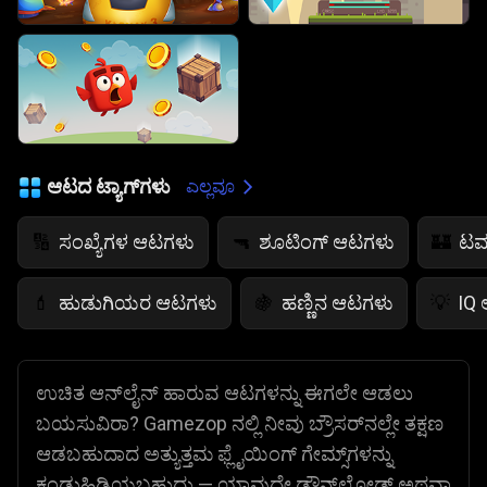
ಆಟದ ಟ್ಯಾಗ್‌ಗಳು
ಎಲ್ಲವೂ
ಸಂಖ್ಯೆಗಳ ಆಟಗಳು
ಶೂಟಿಂಗ್ ಆಟಗಳು
ಟವ
🔢
🔫
🏰
ಹುಡುಗಿಯರ ಆಟಗಳು
ಹಣ್ಣಿನ ಆಟಗಳು
IQ
💄
🍇
💡
ಉಚಿತ ಆನ್‌ಲೈನ್ ಹಾರುವ ಆಟಗಳನ್ನು ಈಗಲೇ ಆಡಲು
ಬಯಸುವಿರಾ? Gamezop ನಲ್ಲಿ ನೀವು ಬ್ರೌಸರ್‌ನಲ್ಲೇ ತಕ್ಷಣ
ಆಡಬಹುದಾದ ಅತ್ಯುತ್ತಮ ಫ್ಲೈಯಿಂಗ್ ಗೇಮ್ಸ್‌ಗಳನ್ನು
ಕಂಡುಹಿಡಿಯಬಹುದು — ಯಾವುದೇ ಡೌನ್‌ಲೋಡ್ ಅಥವಾ