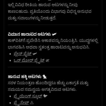
ಇಲ್ಲಿ ವಿವಿಧ ರೀತಿಯ ಹಾರುವ ಆಟಗಳನ್ನು ನೀವು
ಕಾಣಬಹುದು. ಪ್ರತಿಯೊಂದು ವಿಭಾಗವು ವಿಭಿನ್ನ ಅನುಭವ
ಮತ್ತು ಸವಾಲುಗಳನ್ನು ನೀಡುತ್ತದೆ.
ವಿಮಾನ ಹಾರಾಟದ ಆಟಗಳು 🛩️
ಕಾಕ್‌ಪಿಟ್‌ಗೆ ಪ್ರವೇಶಿಸಿ ಆಕಾಶವನ್ನು ನಿಯಂತ್ರಿಸಿ. ಯುದ್ಧಗಳಲ್ಲಿ
ಭಾಗವಹಿಸಿ ಅಥವಾ ಸ್ವತಂತ್ರ ಹಾರಾಟವನ್ನು ಅನುಭವಿಸಿ.
ಪ್ಲೇನ್ ಫೈಟ್
🛩️
ಒನ್ ಮೋರ್ ಫ್ಲೈಟ್
🛫
ಹಾರುವ ಹಕ್ಕಿ ಆಟಗಳು 🐤
ಸರಳ ನಿಯಂತ್ರಣ ಹೊಂದಿದ್ದರೂ ಹೆಚ್ಚು ಏಕಾಗ್ರತೆ ಮತ್ತು
ಸಮಯದ ಸಮನ್ವಯ ಅಗತ್ಯವಿರುವ ಆಟಗಳು.
ಫ್ಲೈಯಿಂಗ್ ಸ್ಕೂಲ್
🐦
ಫ್ಲೈ ಸೇಫ್
⚠️