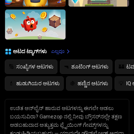
ಆಟದ ಟ್ಯಾಗ್‌ಗಳು
ಎಲ್ಲವೂ
ಸಂಖ್ಯೆಗಳ ಆಟಗಳು
ಶೂಟಿಂಗ್ ಆಟಗಳು
ಟವ
🔢
🔫
🏰
ಹುಡುಗಿಯರ ಆಟಗಳು
ಹಣ್ಣಿನ ಆಟಗಳು
IQ
💄
🍇
💡
ಉಚಿತ ಆನ್‌ಲೈನ್ ಹಾರುವ ಆಟಗಳನ್ನು ಈಗಲೇ ಆಡಲು
ಬಯಸುವಿರಾ? Gamezop ನಲ್ಲಿ ನೀವು ಬ್ರೌಸರ್‌ನಲ್ಲೇ ತಕ್ಷಣ
ಆಡಬಹುದಾದ ಅತ್ಯುತ್ತಮ ಫ್ಲೈಯಿಂಗ್ ಗೇಮ್ಸ್‌ಗಳನ್ನು
ಕಂಡುಹಿಡಿಯಬಹುದು — ಯಾವುದೇ ಡೌನ್‌ಲೋಡ್ ಅಥವಾ