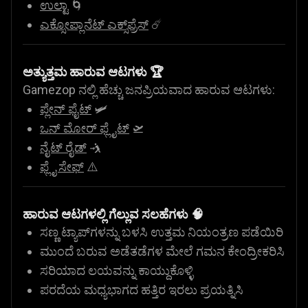
ಉಲ್ಟಾ
🌀
ಎಕ್ಸೋಪ್ಲಾನೆಟ್ ಎಕ್ಸ್‌ಪ್ರೆಸ್
☄️
ಅತ್ಯುತ್ತಮ ಹಾರುವ ಆಟಗಳು 🏆
Gamezop ನಲ್ಲಿ ಹೆಚ್ಚು ಜನಪ್ರಿಯವಾದ ಹಾರುವ ಆಟಗಳು:
ಪ್ಲೇನ್ ಫೈಟ್
🛩️
ಒನ್ ಮೋರ್ ಫ್ಲೈಟ್
🛫
ನೈಟ್ ರೈಡ್
🤺
ಫ್ಲೈ ಸೇಫ್
⚠️
ಹಾರುವ ಆಟಗಳಲ್ಲಿ ಗೆಲ್ಲುವ ಸಲಹೆಗಳು 🧠
ಸಣ್ಣ ಟ್ಯಾಪ್‌ಗಳನ್ನು ಬಳಸಿ ಉತ್ತಮ ನಿಯಂತ್ರಣ ಪಡೆಯಿರಿ
ಮುಂದೆ ಬರುವ ಅಡೆತಡೆಗಳ ಮೇಲೆ ಗಮನ ಕೇಂದ್ರೀಕರಿಸಿ
ಸರಿಯಾದ ಲಯವನ್ನು ಕಾಯ್ದುಕೊಳ್ಳಿ
ಪರದೆಯ ಮಧ್ಯಭಾಗದ ಹತ್ತಿರ ಇರಲು ಪ್ರಯತ್ನಿಸಿ