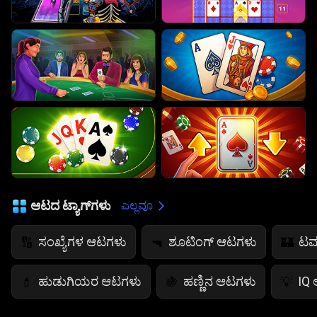
ಆಟದ ಟ್ಯಾಗ್‌ಗಳು
ಎಲ್ಲವೂ
ಸಂಖ್ಯೆಗಳ ಆಟಗಳು
ಶೂಟಿಂಗ್ ಆಟಗಳು
ಟವ
🔢
🔫
🏰
ಹುಡುಗಿಯರ ಆಟಗಳು
ಹಣ್ಣಿನ ಆಟಗಳು
IQ
💄
🍇
💡