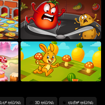
ುಯಲ್ ಆಟಗಳು
3D ಆಟಗಳು
ಲಾಜಿಕ್ ಆಟಗಳು
🧊
🧠