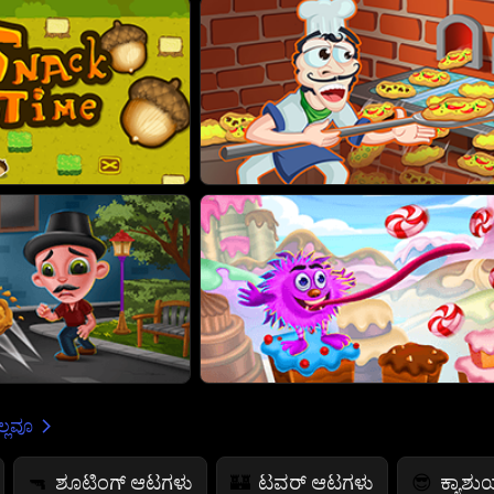
್ಲವೂ
ಶೂಟಿಂಗ್ ಆಟಗಳು
ಟವರ್ ಆಟಗಳು
ಕ್ಯಾಶ
🔫
🏰
😎