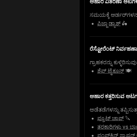
ಆಹಾರ ವಿತರಣಾ ಆಟಗಳ
ಸಮಯಕ್ಕೆ ಆರ್ಡರ್‌ಗಳನ್ನ
ಪಿಜ್ಜಾ ಡ್ಯಾಶ್
🛵
ರೆಸ್ಟೋರೆಂಟ್ ನಿರ್ವಹಣ
ಗ್ರಾಹಕರನ್ನು ಕುಳ್ಳಿರ
ಶೆಫ್ ಟೈಕೂನ್
🍽️
ಆಹಾರ ಕತ್ತರಿಸುವ ಆಟಗ
ಅಡೆತಡೆಗಳನ್ನು ತಪ್ಪಿಸು
ಫ್ರೂಟ್ ಚಾಪ್
🔪
ತರಕಾರಿಗಳು vs ಬ
ಪಂಪ್‌ಕಿನ್ ಸ್ಮಾಷರ್