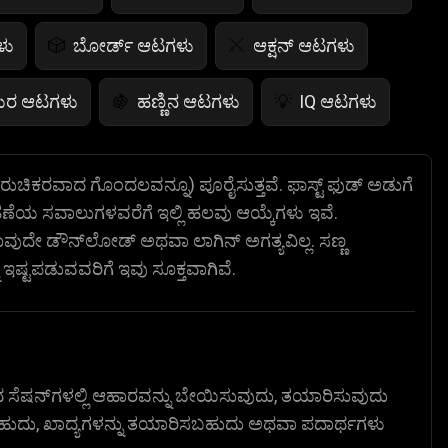
ಳು
ಬೋರ್ಡ್ ಆಟಗಳು
ಆಕ್ಷನ್ ಆಟಗಳು
🎲
⚔️
ಯರ ಆಟಗಳು
ಹಣ್ಣಿನ ಆಟಗಳು
IQ ಆಟಗಳು
🍇
💡
ಭಯಾನಕ ಆಟಗಳು
ಕಾರ್ಡ್ ಆಟಗಳು

♠️
 ರುಚಿಕರವಾದ ಗೊಂದಲವನ್ನೂ) ಪೂರೈಸುತ್ತವೆ. ಫಾಸ್ಟ್ ಫುಡ್ ಅಡುಗೆ
ವಹಣೆಯ ಸವಾಲುಗಳವರೆಗೆ ಇಲ್ಲಿ ಹಲವು ಆಯ್ಕೆಗಳು ಇವೆ.
್ ಗೇಮ್ಸ್
ಪ್ರಾಣಿಗಳ ಆಟಗಳು
ಸಾಕರ್ ಆಟಗಳು
🐴
⚽
ಾವುದೇ ಡೌನ್‌ಲೋಡ್ ಅಥವಾ ಲಾಗಿನ್ ಅಗತ್ಯವಿಲ್ಲ. ಸಣ್ಣ
ಷ್ಟಪಡುವವರಿಗೆ ಇವು ಸೂಕ್ತವಾಗಿವೆ.
ಸೆಷನ್‌ಗಳಲ್ಲಿ ಆಹಾರವನ್ನು ಬೇಯಿಸುವುದು, ತಯಾರಿಸುವುದು
ೆಸಬಹುದು, ಖಾದ್ಯಗಳನ್ನು ತಯಾರಿಸಬಹುದು ಅಥವಾ ಪದಾರ್ಥಗಳು