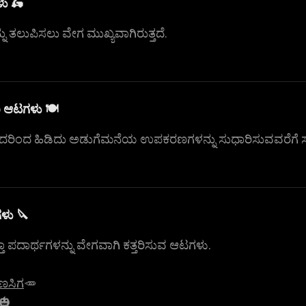
ು 🛵
ು ತಲುಪಿಸಲು ವೇಗ ಮುಖ್ಯವಾಗಿರುತ್ತದೆ.
ಾ ಆಟಗಳು 🍽️
ಿಸುವುದರಿಂದ ಹಿಡಿದು ಅಡುಗೆಮನೆಯ ಉಪಕರಣಗಳನ್ನು ಸುಧಾರಿಸುವವರೆಗೆ 
ಳು 🔪
ತ್ತಾ ಪದಾರ್ಥಗಳನ್ನು ವೇಗವಾಗಿ ಕತ್ತರಿಸುವ ಆಟಗಳು.
ಾಣಸಿಗ
🥕
🎃