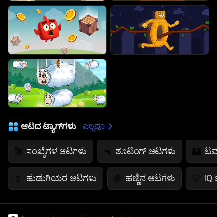
ಆಟದ ಟ್ಯಾಗ್‌ಗಳು
ಎಲ್ಲವೂ
ಸಂಖ್ಯೆಗಳ ಆಟಗಳು
ಶೂಟಿಂಗ್ ಆಟಗಳು
ಟವ
🔢
🔫
🏰
ಹುಡುಗಿಯರ ಆಟಗಳು
ಹಣ್ಣಿನ ಆಟಗಳು
IQ
💄
🍇
💡