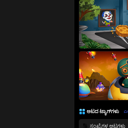
ಆಟದ ಟ್ಯಾಗ್‌ಗಳು
ಎಲ
ಸಂಖ್ಯೆಗಳ ಆಟಗಳು
🔢