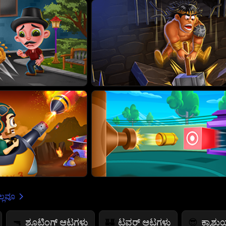
್ಲವೂ
ಶೂಟಿಂಗ್ ಆಟಗಳು
ಟವರ್ ಆಟಗಳು
ಕ್ಯಾಶ
🔫
🏰
😎