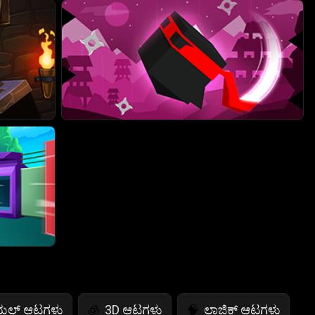
ುಯಲ್ ಆಟಗಳು
3D ಆಟಗಳು
ಲಾಜಿಕ್ ಆಟಗಳು
🧊
🧠