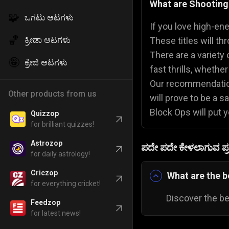
What are Shootin
🧩
ಒಗಟು ಆಟಗಳು
ಪೊಲೀಸ್ ಆಟಗಳು
👮
If you love high-en
🏀
ಕ್ರೀಡಾ ಆಟಗಳು
These titles will th
There are a variety
🤪
ಕ್ರೇಜಿ ಆಟಗಳು
fast thrills, whethe
Our recommendatio
Other products from us
will prove to be a 
Block Ops will put 
Quizzop
for brilliant quizzes!
Astrozop
ಪದೇ ಪದೇ ಕೇಳಲಾಗುವ ಪ್ರಶ
for daily astrology!
Criczop
What are the 
for everything cricket!
Discover the be
Feedzop
for latest news!