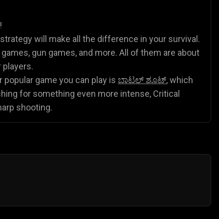
್ ಗೇಮ್ಸ್
ಪ್ರಾಣಿಗಳ ಆಟಗಳು
ಸಾಕರ್ ಆಟಗಳು
🐴
⚽
!
trategy will make all the difference in your survival.
r games, gun games, and more. All of them are about
r players.
r popular game you can play is
ಬಾಟಲ್ ಶೂಟ್
, which
rching for something even more intense, Critical
harp shooting.