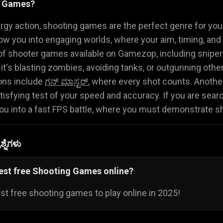
g Games?
ಗಣಿತ ಆಟಗಳು
ಆಹಾರದ ಆಟಗಳು
ಫ್ಲೈಯಿಂಗ
🧮
🍕
🚁
ergy action, shooting games are the perfect genre for you
row you into engaging worlds, where your aim, timing, and s
 of shooter games available on Gamezop, including snipe
r it's blasting zombies, avoiding tanks, or outgunning othe
ns include
ಗನ್ ಮಾಸ್ಟರ್
, where every shot counts. Anothe
satisfying test of your speed and accuracy. If you are sea
you into a fast FPS battle, where you must demonstrate s
್ನೆಗಳು
best free Shooting Games online?
st free shooting games to play online in 2025!