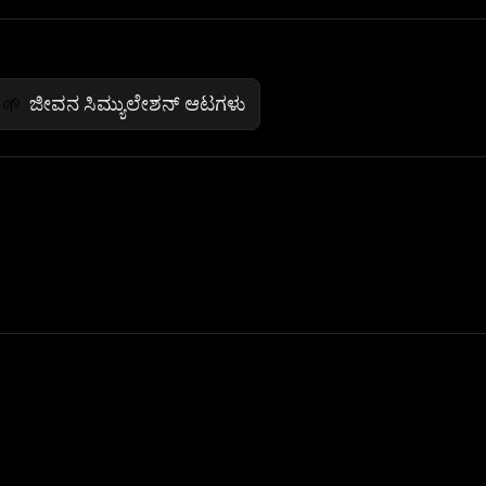
ಜೀವನ ಸಿಮ್ಯುಲೇಶನ್ ಆಟಗಳು
🌱
 Not Sell My Personal Information
izzop ® are registered trademarks of ATPL.