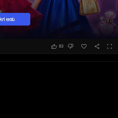
ಗ ಆಡು
83