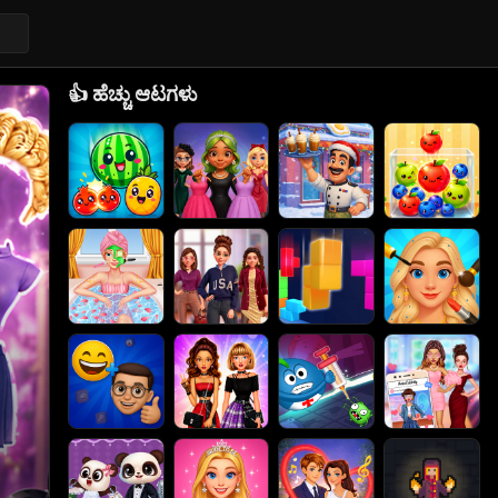
👍
ಹೆಚ್ಚು ಆಟಗಳು