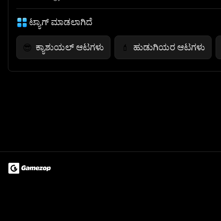
ಟ್ಯಾಗ್ ಮಾಡಲಾಗಿದೆ
ಕ್ಯಾಶುಯಲ್ ಆಟಗಳು
ಹುಡುಗಿಯರ ಆಟಗಳು
😎
💄
Terms of Use
Privacy Policy
About
Jobs
Partner With Us
Do
© 2026 Advergame Technologies Pvt. Ltd. ("ATPL"). Gamezop ® & Qu