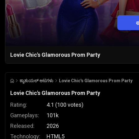
ಈ
Lovie Chic's Glamorous Prom Party
ಕ್ಯಾಶುಯಲ್ ಆಟಗಳು
Lovie Chic's Glamorous Prom Party
Lovie Chic's Glamorous Prom Party
Rating:
4.1
(
100
votes
)
Gameplays:
101k
Released:
2026
Technology:
HTML5