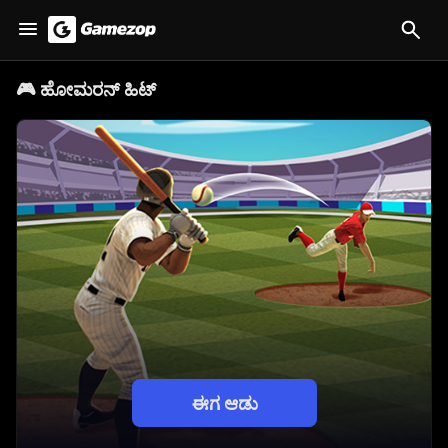
🎮
ಹೋಮರನ್ ಹಿಟ್
ಈಗ ಆಡು