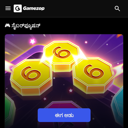
🎮
ಸೈಬರ್‌ಫ್ಯೂಷನ್
ಈಗ ಆಡು