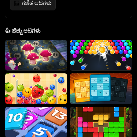
ಗಣಿತ ಆಟಗಳು
🧮
👍
ಹೆಚ್ಚು ಆಟಗಳು