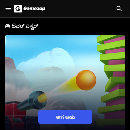
🎮
ಟವರ್ ಬಸ್ಟರ್
ಈಗ ಆಡು