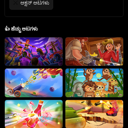
ಆಕ್ಷನ್ ಆಟಗಳು
⚔️
👍
ಹೆಚ್ಚು ಆಟಗಳು