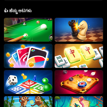
👍
ಹೆಚ್ಚು ಆಟಗಳು