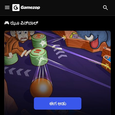
🎮
ಝೂ ಪಿನ್‌ಬಾಲ್
ಈಗ ಆಡು