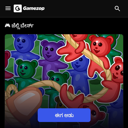
🎮
ಜೆಲ್ಲಿ ಬೇರ್ಸ್
ಈಗ ಆಡು