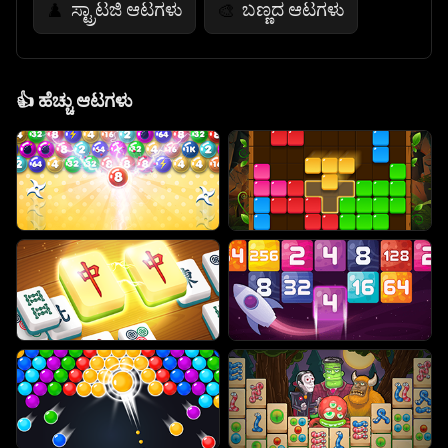
ಸ್ಟ್ರಾಟಜಿ ಆಟಗಳು
ಬಣ್ಣದ ಆಟಗಳು
♟️
🎨
👍
ಹೆಚ್ಚು ಆಟಗಳು