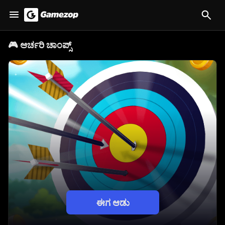
🎮
ಆರ್ಚರಿ ಚಾಂಪ್ಸ್
ಈಗ ಆಡು