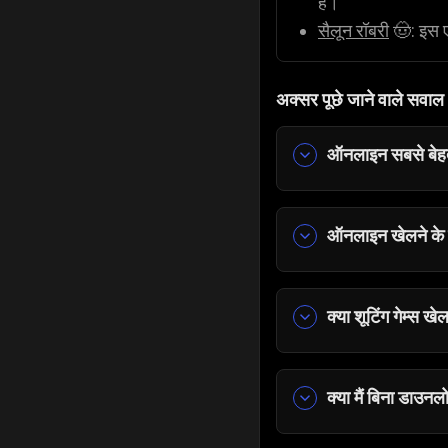
है।
सैलून रॉबरी
🤠: इस एक
अक्सर पूछे जाने वाले सवाल
ऑनलाइन सबसे बेहतरी
ऑनलाइन खेलने के लि
डाउनलोड की ज़रूरत 
ऑनलाइन खेलने के लि
ज़ोंबी कैन नॉट 
ऑनलाइन खेलने के लिए
टैंक गोलीबारी
गोली मास्टर
डार्ट
क्या शूटिंग गेम्स खेल
बोतल शूटिंग
बैटलशिप आर्माड
हाँ 🆓, Gamezop पर
बोल्डर ब्लास्ट
उड़ती डायन
चाक़ू मार
क्या मैं बिना डाउनल
सैलून रॉबरी
हाँ, बिल्कुल 👍। आ