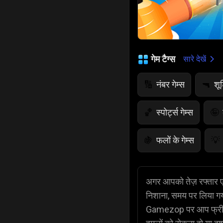
गेम टैग्स
सारे देखें
नंबर गेम्स
शूट
🔢
🔫
स्पोर्ट्स गेम्स
🏀
🤪
फलों के गेम्स
🍇
💡
गणित गेम्स
ख
🧮
🍕
अगर आपको तेज़ रफ्तार एक्
निशाना, समय पर लिया ग
Gamezop पर आप फ्री ऑनला