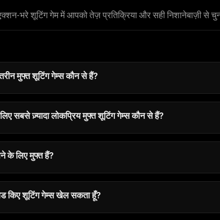
्शन-भरे शूटिंग गेम में आपको तेज़ प्रतिक्रिया और सही निशानेबाज़ी से चु
न मुफ्त शूटिंग गेम्स कौन से हैं?
ए सबसे अच्छे मुफ्त शूटिंग गेम्स खोजें! Gamezop पर ये शानदार शूटिंग ग
नहीं है। आप बस अपना खेल चुनें और तुरंत खेलना शुरू करें:
ए सबसे ज़्यादा लोकप्रिय मुफ्त शूटिंग गेम्स कौन से हैं?
जम्प 2
 सबसे लोकप्रिय शूटिंग गेम्स ढूँढ रहे हैं—नीचे वे प्रशंसक-पसंदीदा विकल्
ने के लिए मुफ्त हैं?
ा
 उपलब्ध सभी शूटिंग गेम्स खेलने के लिए पूरी तरह से मुफ्त हैं। कोई भु
ोड किए शूटिंग गेम्स खेल सकता हूँ?
प सभी फ्री ऑनलाइन शूटिंग गेम्स बिना किसी डाउनलोड या इंस्टॉलेशन के सीध