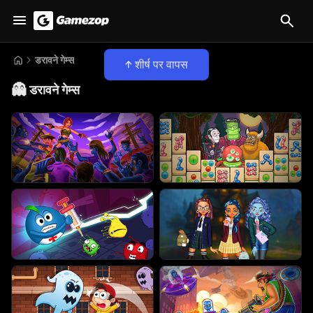
डरावने गेम्स
शीर्ष पर वापस
👻
डरावने गेम्स