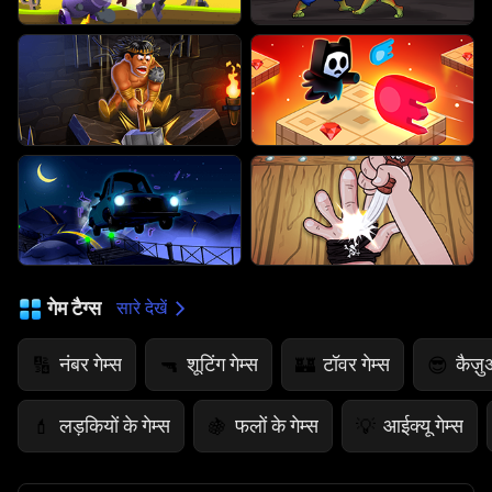
गेम टैग्स
सारे देखें
नंबर गेम्स
शूटिंग गेम्स
टॉवर गेम्स
कैज़ु
🔢
🔫
🏰
😎
लड़कियों के गेम्स
फलों के गेम्स
आईक्यू गेम्स
💄
🍇
💡