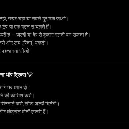
ंदा रहो, ऊपर चढ़ो या सबसे दूर तक जाओ।
एक टैप या एक बटन से चलते हैं।
रूरी है — जल्दी या देर से कूदना गलती बन सकता है।
ल करो और लय (रिदम) पकड़ो।
्न पहचानना सीखो।
प्स और ट्रिक्स 💡
आगे पर ध्यान दो।
मझने की कोशिश करो।
 रीस्टार्ट करो, सीख जल्दी मिलेगी।
ीड और कंट्रोल दोनों ज़रूरी हैं।