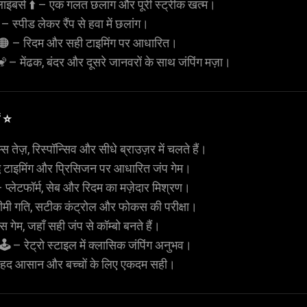
्लाइंबर्स ⬆️ – एक गलत छलांग और पूरी स्ट्रीक खत्म।
 – स्पीड लेकर रैंप से हवा में छलांग।
 🟠 – रिदम और सही टाइमिंग पर आधारित।
 – मेंढक, बंदर और दूसरे जानवरों के साथ जंपिंग मज़ा।
ं ⭐
्स तेज़, रिस्पॉन्सिव और सीधे ब्राउज़र में चलते हैं।
ध टाइमिंग और प्रिसिजन पर आधारित जंप गेम।
 प्लेटफॉर्म, सेब और रिदम का मज़ेदार मिश्रण।
मी गति, सटीक कंट्रोल और फोकस की परीक्षा।
 गेम, जहाँ सही जंप से कॉम्बो बनते हैं।
🕹️
– रेट्रो स्टाइल में क्लासिक जंपिंग अनुभव।
ेहद आसान और बच्चों के लिए एकदम सही।