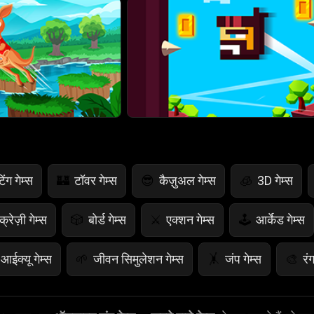
िंग गेम्स
टॉवर गेम्स
कैज़ुअल गेम्स
3D गेम्स
🏰
😎
🧊
क्रेज़ी गेम्स
बोर्ड गेम्स
एक्शन गेम्स
आर्केड गेम्स
🎲
⚔️
🕹️
आईक्यू गेम्स
जीवन सिमुलेशन गेम्स
जंप गेम्स
रंग
🌱
🤸
🎨
ाने वाले गेम्स
उड़ने वाले गेम्स
जानवरों के खेल
स
🚁
🐴
⚽