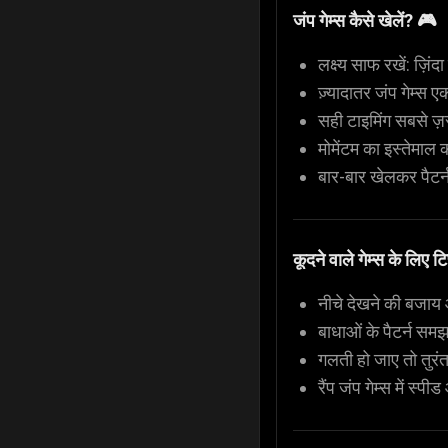
जंप गेम्स कैसे खेलें? 🎮
लक्ष्य साफ रखें: ज़ि
ज़्यादातर जंप गेम्स 
सही टाइमिंग सबसे ज़
मोमेंटम का इस्तेमा
बार-बार खेलकर पैटर
कूदने वाले गेम्स
के लिए टि
नीचे देखने की बजाय 
बाधाओं के पैटर्न स
गलती हो जाए तो तुरंत
रैंप जंप गेम्स में स्प