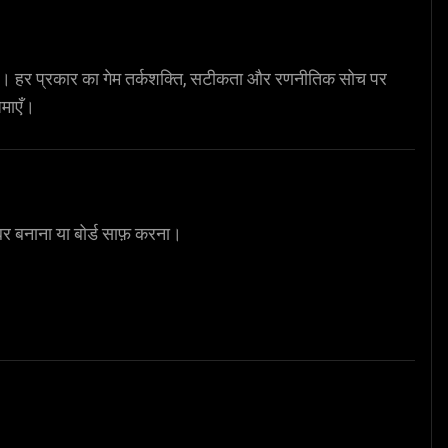
े हैं। हर प्रकार का गेम तर्कशक्ति, सटीकता और रणनीतिक सोच पर
़माएँ।
े नंबर बनाना या बोर्ड साफ़ करना।