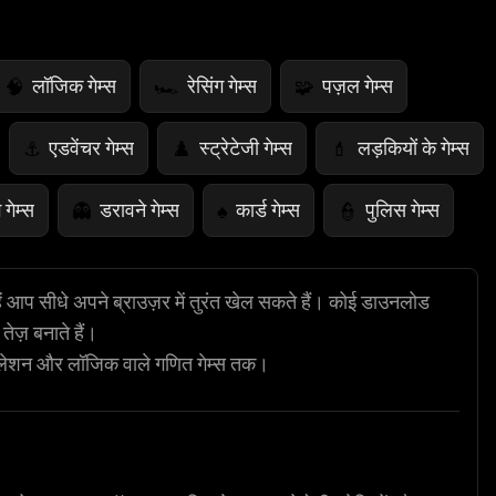
लॉजिक गेम्स
रेसिंग गेम्स
पज़ल गेम्स
🧠
🏎️
🧩
एडवेंचर गेम्स
स्ट्रेटेजी गेम्स
लड़कियों के गेम्स
⚓
♟️
💄
 गेम्स
डरावने गेम्स
कार्ड गेम्स
पुलिस गेम्स
👻
♠️
👮
ॉकर गेम
हें आप सीधे अपने ब्राउज़र में तुरंत खेल सकते हैं। कोई डाउनलोड
तेज़ बनाते हैं।
लकुलेशन और लॉजिक वाले गणित गेम्स तक।