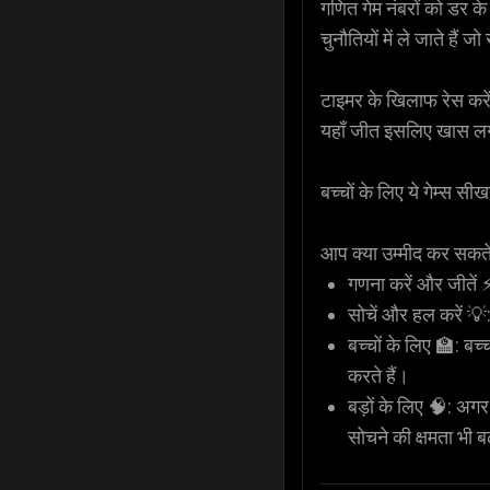
गणित गेम नंबरों को डर क
चुनौतियों में ले जाते हैं 
टाइमर के खिलाफ रेस करें,
यहाँ जीत इसलिए खास लगत
बच्चों के लिए ये गेम्स स
आप क्या उम्मीद कर सकते 
गणना करें और जीतें 
सोचें और हल करें 💡: 
बच्चों के लिए 🏫: बच
करते हैं।
बड़ों के लिए 🧠: अगर
सोचने की क्षमता भी बढ़