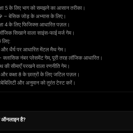
षा 5 के लिए भाग को समझने का आसान तरीका।
 – बेसिक जोड़ के अभ्यास के लिए।
षा 4 के लिए फिजिक्स आधारित पज़ल।
ॉजिक सिखाने वाला साइंस-फाई मर्ज गेम।
े लिए:
और धैर्य पर आधारित मेंटल मैथ गेम।
 क्लासिक नंबर प्लेसमेंट गेम, पूरी तरह लॉजिक आधारित।
ैथ की सीमाएँ परखने वाला रणनीति गेम।
 और कक्षा 8 के छात्रों के लिए जटिल पज़ल।
बेबिलिटी और अनुमान को तुरंत टेस्ट करें।
री ऑनलाइन है?
सभी गणित गेम्स 100% फ्री ऑनलाइन हैं।
2048
या
सुडोकू क्लासिक
जैस