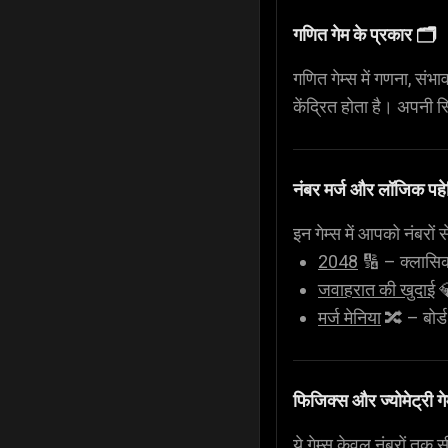
गणित गेम के प्रकार 🗂️
गणित गेम्स में गणना, सं
केंद्रित होता है। अपनी
नंबर मर्ज और लॉजिक पह
इन गेम्स में आपको नंबरों स
2048
🔢 – क्लासिक
जवाहरात की खुदाई

मर्ज मेनिया
🔀 – बोर्ड
फिजिक्स और ज्योमेट्री ग
ये गेम्स केवल नंबरों तक 