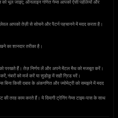
क सेशन को भूल जाइए; ऑनलाइन गणित गेम्स आपको ऐसी पहेलियों और
र लेवल आपको तेज़ी से सोचने और पैटर्न पहचानने में मदद करता है।
़ रखने का शानदार तरीका है।
 परखते हैं। तेज़ निर्णय लें और अपने मेंटल मैथ को मजबूत करें।
 नंबरों को मर्ज करें या सुडोकू में सही ग्रिड भरें।
 गेम्स बिना किसी दबाव के अंकगणित और ज्योमेट्री को समझने में मदद
 की तरह काम करते हैं। ये दिमागी ट्रेनिंग गेम्स टाइम-पास के साथ