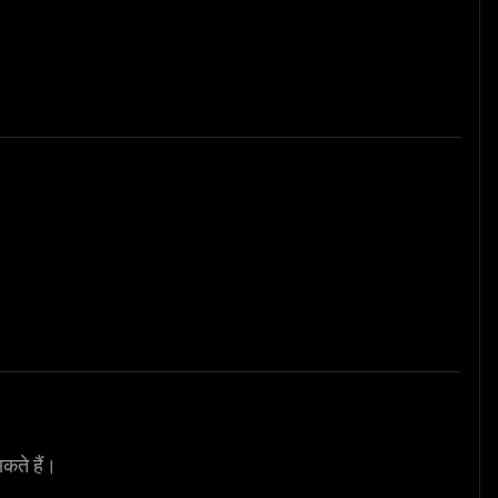
कते हैं।