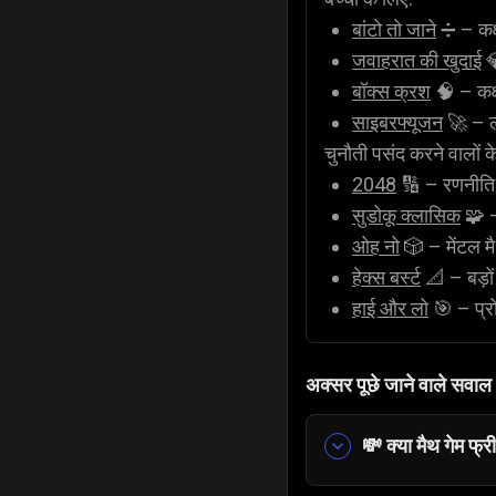
बांटो तो जाने
➗ – कक्
जवाहरात की खुदाई

बॉक्स क्रश
🧠 – कक्
साइबरफ्यूजन
🚀 – ल
चुनौती पसंद करने वालों क
2048
🔢 – रणनीति 
सुडोकू क्लासिक
🧩 –
ओह नो
🎲 – मेंटल म
हेक्स बर्स्ट
📐 – बड़ों
हाई और लो
🎯 – प्रो
अक्सर पूछे जाने वाले सवाल
💸 क्या मैथ गेम फ्
हाँ! Gamezop पर 