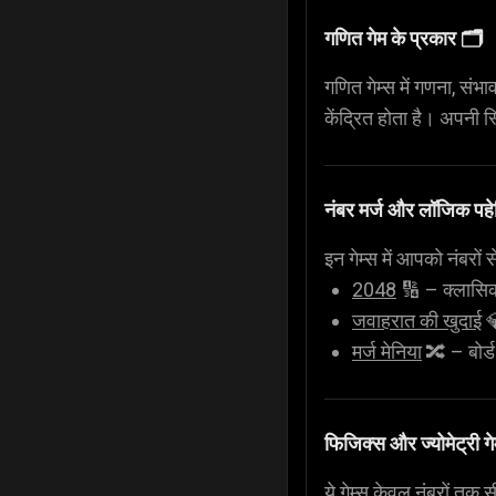
गणित गेम के प्रकार 🗂️
गणित गेम्स में गणना, सं
केंद्रित होता है। अपनी
नंबर मर्ज और लॉजिक पह
इन गेम्स में आपको नंबरों स
2048
🔢 – क्लासिक
जवाहरात की खुदाई

मर्ज मेनिया
🔀 – बोर्ड
फिजिक्स और ज्योमेट्री ग
ये गेम्स केवल नंबरों तक 