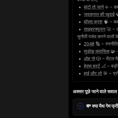
बांटो तो जाने
➗ – कक्
जवाहरात की खुदाई

बॉक्स क्रश
🧠 – कक्
साइबरफ्यूजन
🚀 – ल
चुनौती पसंद करने वालों क
2048
🔢 – रणनीति 
सुडोकू क्लासिक
🧩 –
ओह नो
🎲 – मेंटल म
हेक्स बर्स्ट
📐 – बड़ों
हाई और लो
🎯 – प्रो
अक्सर पूछे जाने वाले सवाल
💸 क्या मैथ गेम फ्
हाँ! Gamezop पर 