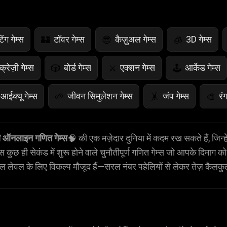
िंग गेम्स
टॉवर गेम्स
कैज़ुअल गेम्स
3D गेम्स
🏰
😎
🧊
क्रेज़ी गेम्स
बोर्ड गेम्स
एक्शन गेम्स
आर्केड गेम्स
🎲
⚔️
🕹️
आईक्यू गेम्स
जीवन सिमुलेशन गेम्स
जंप गेम्स
रंग
🌱
🤸
🎨
ाने वाले गेम्स
उड़ने वाले गेम्स
जानवरों के खेल
स
🚁
🐴
⚽
ी ऑनलाइन गणित गेम्स
🧠 की एक मज़ेदार दुनिया में कदम रख सकते हैं, जिन्
 कुछ ही सेकंड में शुरू होने वाले चुनौतीपूर्ण गणित गेम्स जो आपके दिमाग को 
िल लेवल के लिए विकल्प मौजूद हैं—सरल नंबर पहेलियों से लेकर तेज़ कै