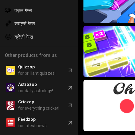
🧩
पज़ल गेम्स
🏀
स्पोर्ट्स गेम्स
🤪
क्रेज़ी गेम्स
Other products from us
Quizzop
for brilliant quizzes!
Astrozop
for daily astrology!
Criczop
for everything cricket!
Feedzop
for latest news!