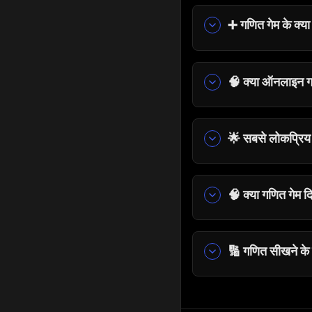
➕ गणित गेम के क्या 
ये ब्रेन ट्रेनिंग गे
🧠
क्या ऑनलाइन गणि
बिल्कुल। ये गेम्स क
🌟 सबसे लोकप्रिय 
2048
और
सुडोकू 
🧠 क्या गणित गेम दि
हाँ। नियमित रूप से 
🔢
गणित सीखने के ल
अगर आप Gamezop पर
2048
🔢