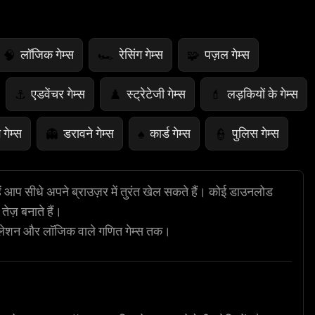
लॉजिक गेम्स
रेसिंग गेम्स
पज़ल गेम्स
🧠
🏎️
🧩
एडवेंचर गेम्स
स्ट्रेटेजी गेम्स
लड़कियों के गेम्स
⚓
♟️
💄
 गेम्स
डरावने गेम्स
कार्ड गेम्स
पुलिस गेम्स
👻
♠️
👮
ॉकर गेम
हें आप सीधे अपने ब्राउज़र में तुरंत खेल सकते हैं। कोई डाउनलोड
तेज़ बनाते हैं।
लकुलेशन और लॉजिक वाले गणित गेम्स तक।