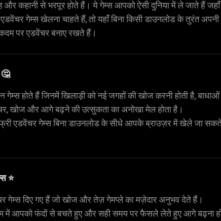
ह और कहानी से भरपूर होते हैं। ये गेम्स आपको ऐसी दुनिया में ले जाते है
ंचर गेम्स खेलना चाहते हैं, तो यहाँ बिना किसी डाउनलोड के तुरंत अपनी या
र कदम पर एडवेंचर बनाए रखते हैं।
? 🤔
न गेम्स होते हैं जिनमें खिलाड़ी को नई जगहों की खोज करनी होती है, बा
डवेंचर, खोज और आगे बढ़ने की उत्सुकता का अनोखा मेल होता है।
 एडवेंचर गेम्स बिना डाउनलोड के सीधे आपके ब्राउज़र में खेले जा सकत
म्स ⭐
 गेम्स दिए गए हैं जो खोज और तेज़ गेमप्ले का मज़ेदार अनुभव देते हैं।
गेम में आपको फंदों से बचते हुए और सही समय पर फैसले लेते हुए आगे बढ़ना ह