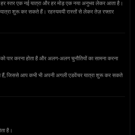
ं जहाँ हर स्तर एक नई यात्रा और हर मोड़ एक नया अनुभव लेकर आता है।
त्रा शुरू कर सकते हैं। रहस्यमयी रास्तों से लेकर तेज़ रफ्तार
धाओं को पार करना होता है और अलग-अलग चुनौतियों का सामना करना
े हैं, जिससे आप कभी भी अपनी अगली एडवेंचर यात्रा शुरू कर सकते
ोता है।