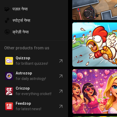
🧩
पज़ल गेम्स
🏀
स्पोर्ट्स गेम्स
🤪
क्रेज़ी गेम्स
Other products from us
Quizzop
for brilliant quizzes!
Astrozop
for daily astrology!
Criczop
for everything cricket!
Feedzop
for latest news!