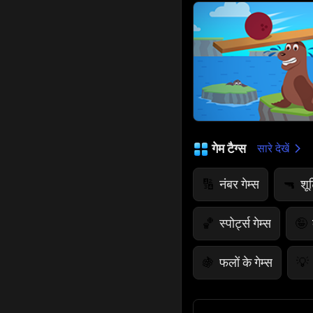
गेम टैग्स
सारे देखें
नंबर गेम्स
शूट
🔢
🔫
स्पोर्ट्स गेम्स
🏀
🤪
फलों के गेम्स
🍇
💡
गणित गेम्स
ख
🧮
🍕