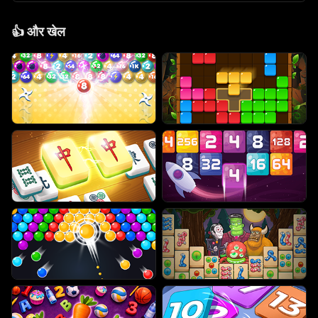
👍
और खेल