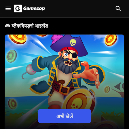
🎮
ब्लैकबियर्ड्स आइलैंड
अभी खेलें