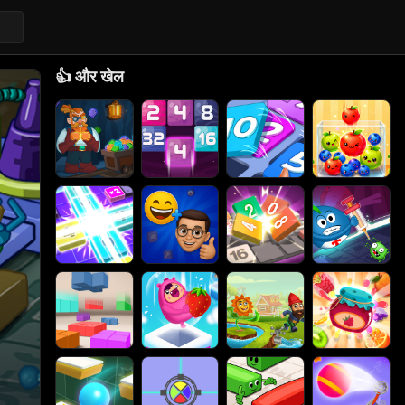
👍
और खेल