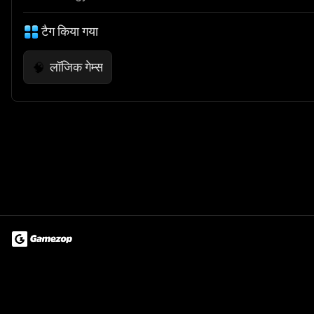
टैग किया गया
लॉजिक गेम्स
🧠
Terms of Use
Privacy Policy
About
Jobs
Partner With Us
Do
© 2026 Advergame Technologies Pvt. Ltd. ("ATPL"). Gamezop ® & Qu