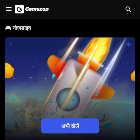
🎮
नोज़डाइव
अभी खेलें