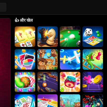
👍
और खेल