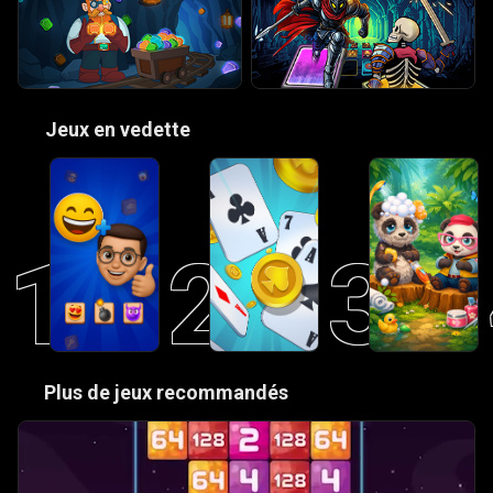
🎮
Jeux en vedette
1
2
3
😋
Plus de jeux recommandés