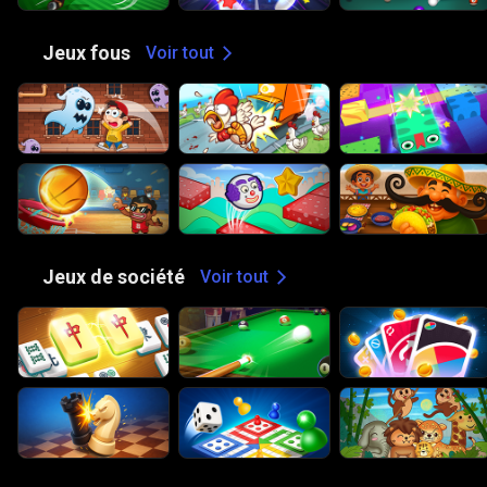
🤪
Jeux fous
Voir tout
🎲
Jeux de société
Voir tout