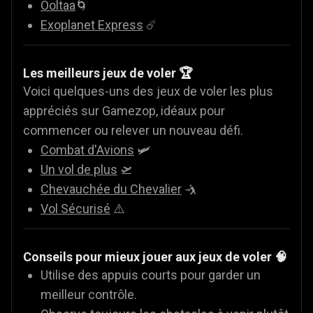
Ooltaa
🌀
Exoplanet Express
☄️
Les meilleurs jeux de voler 🏆
Voici quelques-uns des jeux de voler les plus
appréciés sur Gamezop, idéaux pour
commencer ou relever un nouveau défi.
Combat d'Avions
🛩️
Un vol de plus
🛫
Chevauchée du Chevalier
🤺
Vol Sécurisé
⚠️
Conseils pour mieux jouer aux jeux de voler 🧠
Utilise des appuis courts pour garder un
meilleur contrôle.