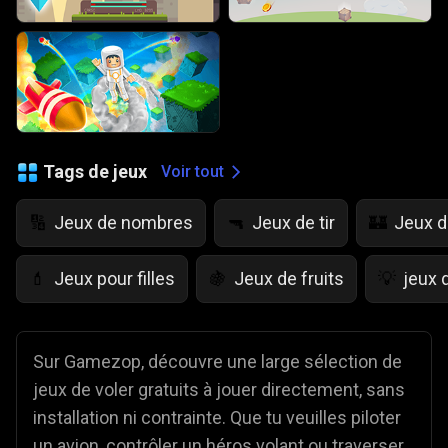
Tags de jeux
Voir tout
Jeux de nombres
Jeux de tir
Jeux d
🔢
🔫
🏰
Jeux pour filles
Jeux de fruits
jeux 
💄
🍇
💡
Sur Gamezop, découvre une large sélection de
jeux de voler gratuits à jouer directement, sans
installation ni contrainte. Que tu veuilles piloter
un avion, contrôler un héros volant ou traverser