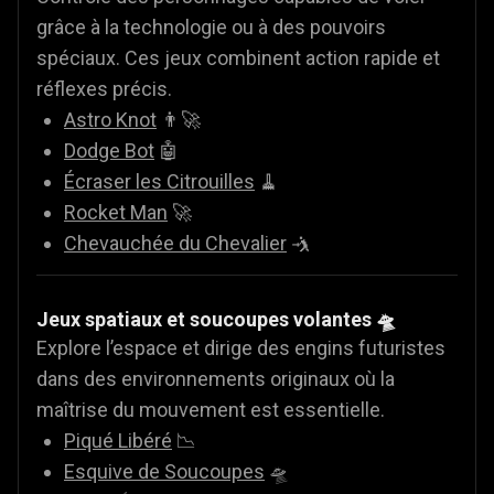
grâce à la technologie ou à des pouvoirs
spéciaux. Ces jeux combinent action rapide et
réflexes précis.
Astro Knot
👨‍🚀
Dodge Bot
🤖
Écraser les Citrouilles
🧹
Rocket Man
🚀
Chevauchée du Chevalier
🤺
Jeux spatiaux et soucoupes volantes 🛸
Explore l’espace et dirige des engins futuristes
dans des environnements originaux où la
maîtrise du mouvement est essentielle.
Piqué Libéré
📉
Esquive de Soucoupes
🛸