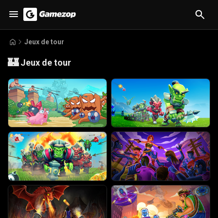
Jeux de tour
🏰
Jeux de tour