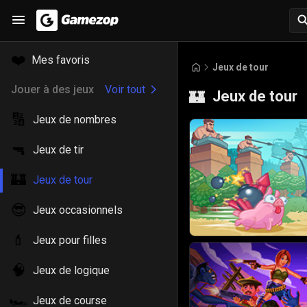
❤️
Mes favoris
Jeux de tour
Jouer à des jeux
Voir tout
Jeux de tour
🏰
🔢
Jeux de nombres
🔫
Jeux de tir
🏰
Jeux de tour
😎
Jeux occasionnels
💄
Jeux pour filles
🧠
Jeux de logique
🏎️
Jeux de course