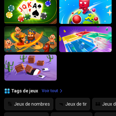
Tags de jeux
Voir tout
Jeux de nombres
Jeux de tir
Jeux d
🔢
🔫
🏰