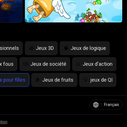
sionnels
Jeux 3D
Jeux de logique
🧊
🧠
x fous
Jeux de société
Jeux d'action
🎲
⚔️
 pour filles
Jeux de fruits
jeux de QI
🍇
💡
Jeux effrayants
Jeux de Cartes
👻
♠️
|
Français
Jeux de voler
Jeux d'animaux
🚁
🐴
ation