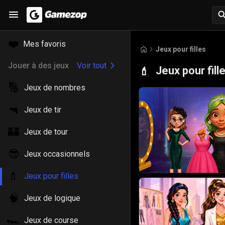
❤️
Mes favoris
Jeux pour filles
Jouer à des jeux
Voir tout
Jeux pour fill
💄
🔢
Jeux de nombres
🔫
Jeux de tir
🏰
Jeux de tour
😎
Jeux occasionnels
💄
Jeux pour filles
🧠
Jeux de logique
🏎️
Jeux de course