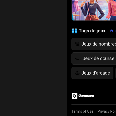
Tags de jeux
Voi
Jeux de nombre
🔢
Jeux de course
🏎️
Jeux d'arcade
🕹️
Jeux de simulati
🌱
Jeux de Police
👮
Terms of Use
Privacy Pol