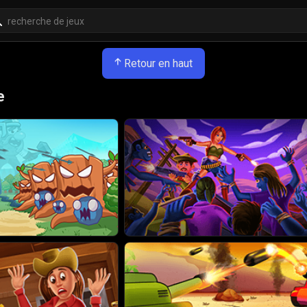
Retour en haut
e