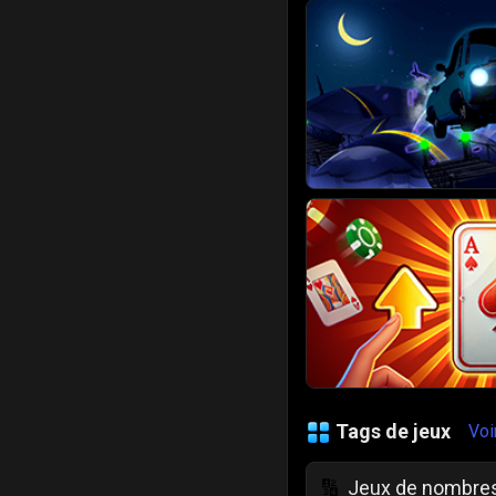
Tags de jeux
Voi
Jeux de nombre
🔢