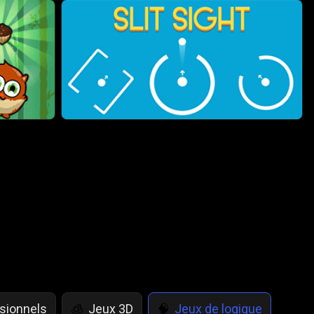
sionnels
Jeux 3D
Jeux de logique
🧊
🧠