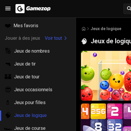
❤️
Mes favoris
Jeux de logique
Jouer à des jeux
Voir tout
Jeux de logiq
🧠
🔢
Jeux de nombres
🔫
Jeux de tir
🏰
Jeux de tour
😎
Jeux occasionnels
💄
Jeux pour filles
🧠
Jeux de logique
🏎️
Jeux de course